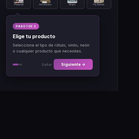
Photocall
Inmobiliario
Mupis
Fly Banner
Tu negocio
2
PASO 1 DE 3
Estilo y acabado
3
Elige tu producto
Selecciona el tipo de rótulo, vinilo, neón
Describe tu diseño
4
(opcional)
o cualquier producto que necesites.
Tamaño aproximado
5
(para presupuesto)
Siguiente →
Saltar