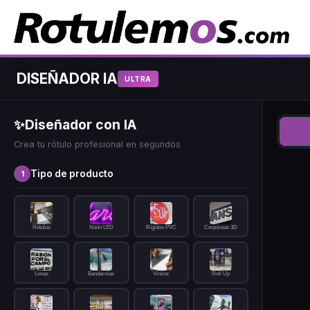
DISEÑADOR
IA
ULTRA
✨
Diseñador con IA
Crea tu rótulo profesional en segundos
Tipo de producto
1
Rótulos
Neón LED
Rígidos PVC
Corpóreas 3D
Lonas
Banderolas
Vinilos
Roll Up