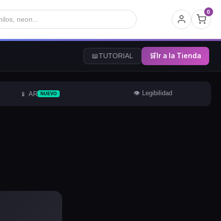
0
🛒
Ir a la Tienda
📖
TUTORIAL
👁️ Legibilidad
📱 AR
NUEVO