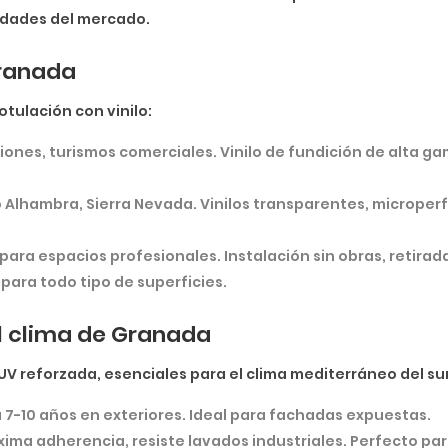
sidades del mercado.
Granada
tulación con vinilo:
ones, turismos comerciales. Vinilo de fundición de alta 
lhambra, Sierra Nevada. Vinilos transparentes, microperfo
para espacios profesionales. Instalación sin obras, retirada
 para todo tipo de superficies.
el clima de Granada
UV reforzada, esenciales para el clima mediterráneo del su
 7-10 años en exteriores. Ideal para fachadas expuestas.
ima adherencia, resiste lavados industriales. Perfecto par