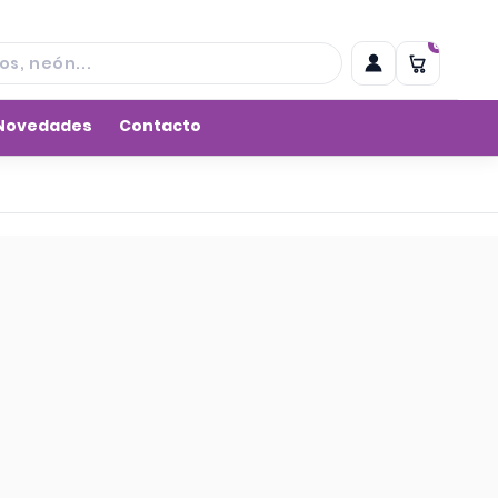
0
0
960 624 225
Novedades
Contacto