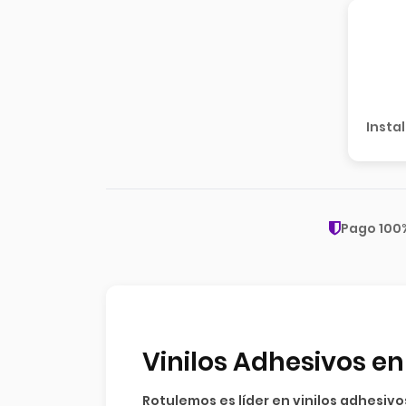
Insta
Pago 100
Vinilos Adhesivos e
Rotulemos
es líder en
vinilos adhesiv