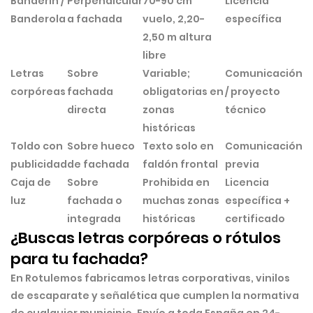
Banderín /
Perpendicular
70-90 cm
Licencia
Banderola
a fachada
vuelo, 2,20-
específica
2,50 m altura
libre
Letras
Sobre
Variable;
Comunicación
corpóreas
fachada
obligatorias en
/ proyecto
directa
zonas
técnico
históricas
Toldo con
Sobre hueco
Texto solo en
Comunicación
publicidad
de fachada
faldón frontal
previa
Caja de
Sobre
Prohibida en
Licencia
luz
fachada o
muchas zonas
específica +
integrada
históricas
certificado
¿Buscas letras corpóreas o rótulos
para tu fachada?
En Rotulemos fabricamos
letras corporativas, vinilos
de escaparate y señalética
que cumplen la normativa