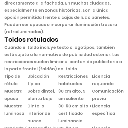
directamente a la fachada. En muchas ciudades,
especialmente en zonas históricas, son la
única
opción permitida
frente a cajas de luz o paneles.
Pueden ser opacas o incorporar iluminación trasera
(retroiluminadas).
Toldos rotulados
Cuando el toldo incluye texto o logotipos, también
está sujeto a la normativa de publicidad exterior. Las
restricciones suelen limitar el contenido publicitario a
la parte frontal (faldón) del toldo.
Tipo de
Ubicación
Restricciones
Licencia
rótulo
típica
habituales
requerida
Muestra
Sobre dintel,
30 cm alto, 5
Comunicación
opaca
planta baja
cm saliente
previa
Muestra
Dintel o
30-60 cm alto +
Licencia
luminosa
interior de
certificado
específica
hueco
luminancia