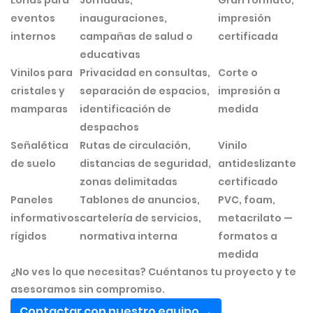
Lonas para
Jornadas,
Gran formato,
eventos
inauguraciones,
impresión
internos
campañas de salud o
certificada
educativas
Vinilos para
Privacidad en consultas,
Corte o
cristales y
separación de espacios,
impresión a
mamparas
identificación de
medida
despachos
Señalética
Rutas de circulación,
Vinilo
de suelo
distancias de seguridad,
antideslizante
zonas delimitadas
certificado
Paneles
Tablones de anuncios,
PVC, foam,
informativos
cartelería de servicios,
metacrilato —
rígidos
normativa interna
formatos a
medida
¿No ves lo que necesitas? Cuéntanos tu proyecto y te
asesoramos sin compromiso.
Contactar con nuestro equipo →