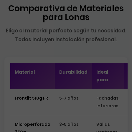
Comparativa de Materiales
para Lonas
Elige el material perfecto según tu necesidad.
Todos incluyen instalación profesional.
Material
Durabilidad
Ideal
I
para
Frontlit 510g FR
5-7 años
Fachadas,
interiores
Microperforada
3-5 años
Vallas