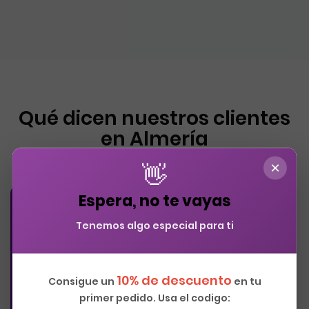
Qué dicen nuestros clientes
en Almería
×
👋
Espera, no te vayas
★★★★★
Tenemos algo especial para ti
"Excelente servicio. Instalaron una lona de 8x3m
en nuestra nave en Almería. Profesionalidad
10% de descuento
máxima y acabado perfecto. Lo recomiendo
Consigue un
en tu
primer pedido. Usa el codigo:
100%."