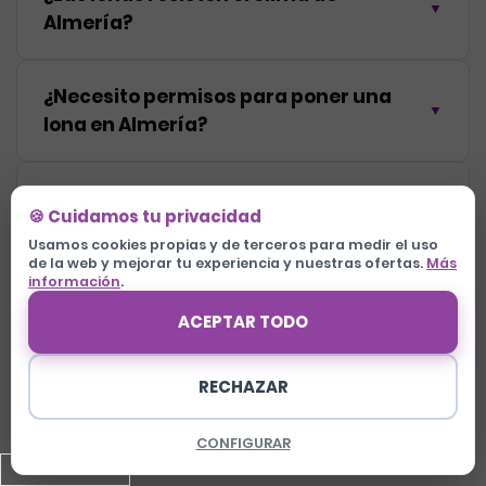
Almería?
¿Necesito permisos para poner una
lona en Almería?
¿Instaláis lonas en naves industriales
🍪 Cuidamos tu privacidad
de Almería?
Usamos cookies propias y de terceros para medir el uso
de la web y mejorar tu experiencia y nuestras ofertas.
Más
información
.
¿Qué garantía tienen las lonas?
ACEPTAR TODO
¿Hacéis lonas con mi diseño o diseñáis
RECHAZAR
vosotros?
960 624 225
CONFIGURAR