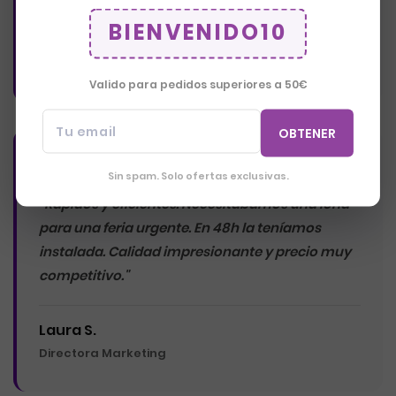
BIENVENIDO10
Carlos M.
Gerente Logística
Valido para pedidos superiores a 50€
Tu email
OBTENER
★★★★★
Sin spam. Solo ofertas exclusivas.
"Rápidos y eficientes. Necesitábamos una lona
para una feria urgente. En 48h la teníamos
instalada. Calidad impresionante y precio muy
competitivo."
Laura S.
Directora Marketing