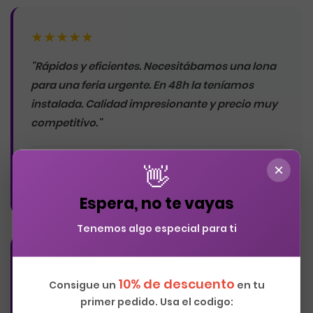
★★★★★
"Rápidos y eficientes. Necesitábamos una lona
para una feria urgente. En 48h la teníamos
instalada. Calidad impresionante y precio muy
competitivo."
Laura S.
×
👋
Directora Marketing
Espera, no te vayas
Tenemos algo especial para ti
★★★★★
10% de descuento
Consigue un
en tu
"Llevamos 3 años trabajando con ellos. Siempre
primer pedido. Usa el codigo: