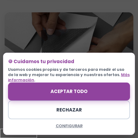
🍪 Cuidamos tu privacidad
Usamos cookies propias y de terceros para medir el uso
de la web y mejorar tu experiencia y nuestras ofertas.
Más
información
.
Vinilo microperforado
ACEPTAR TODO
Ventanas traseras de vehículos. Visibilidad
desde dentro, publicidad desde fuera.
Homologado para tráfico.
RECHAZAR
Ver detalles y precios →
960 624 225
CONFIGURAR