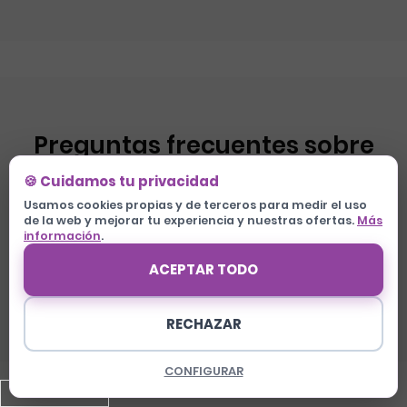
Preguntas frecuentes sobre
Pancartas en Madrid
🍪 Cuidamos tu privacidad
Usamos cookies propias y de terceros para medir el uso
de la web y mejorar tu experiencia y nuestras ofertas.
Más
información
.
¿Cuánto cuesta una pancarta de 3x1
ACEPTAR TODO
metros en Madrid?
RECHAZAR
¿Puedo recoger mi pancarta el mismo
día en Madrid?
960 624 225
CONFIGURAR