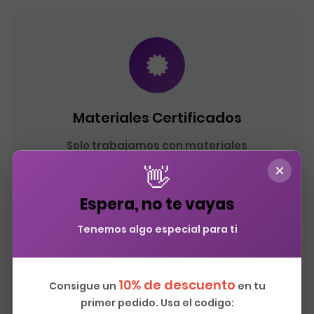
Materiales Certificados
Solo trabajamos con materiales
homologados: ignífugos M2/B1, garantía
×
👋
fabricante y certificación SGS.
Espera, no te vayas
Tenemos algo especial para ti
10% de descuento
Consigue un
en tu
primer pedido. Usa el codigo: