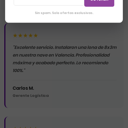
en Valencia
Sin spam. Solo ofertas exclusivas.
★★★★★
"Excelente servicio. Instalaron una lona de 8x3m
en nuestra nave en Valencia. Profesionalidad
máxima y acabado perfecto. Lo recomiendo
100%."
Carlos M.
Gerente Logística