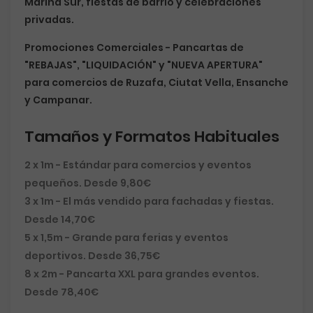
Marina Sur, fiestas de barrio y celebraciones
privadas.
Promociones Comerciales
- Pancartas de
"REBAJAS", "LIQUIDACIÓN" y "NUEVA APERTURA"
para comercios de Ruzafa, Ciutat Vella, Ensanche
y Campanar.
Tamaños y Formatos Habituales
2 x 1m
- Estándar para comercios y eventos
pequeños. Desde 9,80€
3 x 1m
- El más vendido para fachadas y fiestas.
Desde 14,70€
5 x 1,5m
- Grande para ferias y eventos
deportivos. Desde 36,75€
8 x 2m
- Pancarta XXL para grandes eventos.
Desde 78,40€