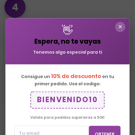
4
×
👋
Instalación Express
Espera, no te vayas
Equipo se desplaza a Valencia. Instalación
Tenemos algo especial para ti
perfecta. Limpieza total del área.
10% de descuento
Consigue un
en tu
primer pedido. Usa el codigo:
BIENVENIDO10
Valido para pedidos superiores a 50€
Qué dicen nuestros clientes
Tu email
OBTENER